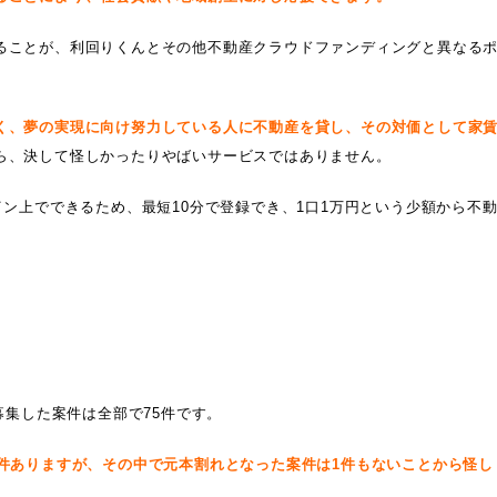
ることが、利回りくんとその他不動産クラウドファンディングと異なる
く、夢の実現に向け努力している人に不動産を貸し、その対価として家
ら、決して怪しかったりやばいサービスではありません。
イン上でできるため、最短10分で登録でき、1口1万円という少額から不
募集した案件は全部で75件です。
2件ありますが、その中で元本割れとなった案件は1件もないことから怪し
。