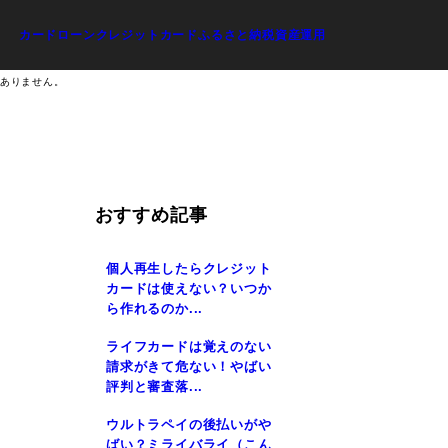
カードローン
クレジットカード
ふるさと納税
資産運用
はありません。
おすすめ記事
個人再生したらクレジット
カードは使えない？いつか
ら作れるのか...
ライフカードは覚えのない
請求がきて危ない！やばい
評判と審査落...
り
ウルトラペイの後払いがや
ばい？ミライバライ（こん