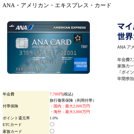
ANA・アメリカン・エキスプレス・カード
年会費
7,700円
(税込)
旅行傷害保険（利用付帯）
付帯保険
・国内：最大2,000万円
・海外：最大3,000万円
ポイント
還元率
1.0%
〇
ETC
カード
〇
家族
カード