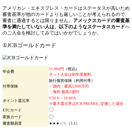
アメリカン・エキスプレス・カードはステータスが高いため
審査基準が他のカードよりも厳しいことが考えられるので、
審査に通過するとは限りません。
アメックスカードの審査基
準を満たしていない人は、以下のようなステータスカード
へ
のご入会を検討してみてはいかがでしょうか。
①JCBゴールドカード
11,000円
（税込)
年会費
ネット入会は初年度無料
旅行傷害保険（利用付帯）
付帯保険
・国内：最高5,000万円
・海外:最高1億円
0.50％～10.00％
ポイント
還元率
※最大還元率はJCB PREMOに交換した場合
〇
ETC
カード
〇
家族
カード
審査難易度
★★★☆☆（3.3）