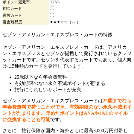
ポイント
還元率
0.75%
〇
ETC
カード
〇
家族
カード
審査難易度
★★★☆☆（2.8）
セゾン・アメリカン・エキスプレス・カードの特徴
セゾン・アメリカン・エキスプレス・カードは、アメリカ
ン・エキスプレスとセゾンが提携して発行されているクレジ
ットカードです。セゾンを代表するカードでもあり、個人向
けに5種類のカードを発行しています。
25歳以下なら年会費無料
有効期限のない永久不滅ポイントが貯まる
旅行にうれしいサポートが充実
セゾン・アメリカン・エキスプレス・カードは
25歳までなら
年会費無料で持つことができ、有効期限のない永久不滅ポイ
ントがたまります。貯めたポイントはANAやJALのマイル
に交換することも可能
です。
さらに、旅行保険が国内・海外ともに最高3,000万円付帯し