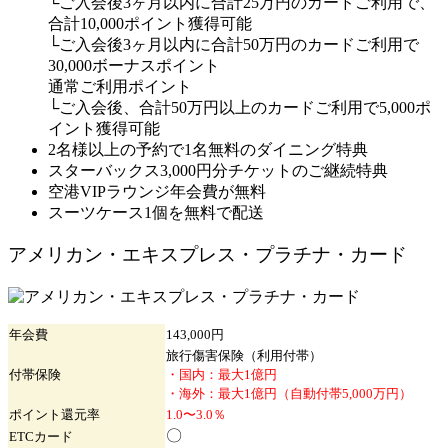
└ご入会後3ヶ月以内に合計25万円のカードご利用で、
合計10,000ポイント獲得可能
└ご入会後3ヶ月以内に合計50万円のカードご利用で
30,000ボーナスポイント
通常ご利用ポイント
└ご入会後、合計50万円以上のカードご利用で5,000ポ
イント獲得可能
2名様以上の予約で1名無料のダイニング特典
スターバックス3,000円分チケットのご継続特典
空港VIPラウンジ年会費が無料
スーツケース1個を無料で配送
アメリカン・エキスプレス・プラチナ・カード
年会費
143,000円
旅行傷害保険（利用付帯）
付帯保険
・国内：最大1億円
・海外：最大1億円（自動付帯5,000万円）
ポイント
還元率
1.0〜3.0％
〇
ETC
カード