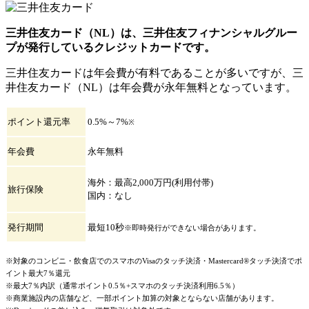
三井住友カード（NL）は、三井住友フィナンシャルグルー
プが発行しているクレジットカードです。
三井住友カードは年会費が有料であることが多いですが、三
井住友カード（NL）は年会費が永年無料となっています。
ポイント還元率
0.5%～7%
※
年会費
永年無料
海外：最高2,000万円(利用付帯)
旅行保険
国内：なし
発行期間
最短10秒
※即時発行ができない場合があります。
※対象のコンビニ・飲食店でのスマホのVisaのタッチ決済・Mastercard®タッチ決済でポ
イント最大7％還元
※最大7％内訳（通常ポイント0.5％+スマホのタッチ決済利用6.5％）
※商業施設内の店舗など、一部ポイント加算の対象とならない店舗があります。