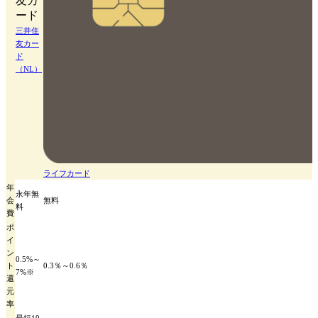
三井住
友カー
ド
（NL）
ライフカード
年
永年無
会
無料
料
費
ポ
イ
ン
0.5%～
ト
0.3％～0.6％
7%※
還
元
率