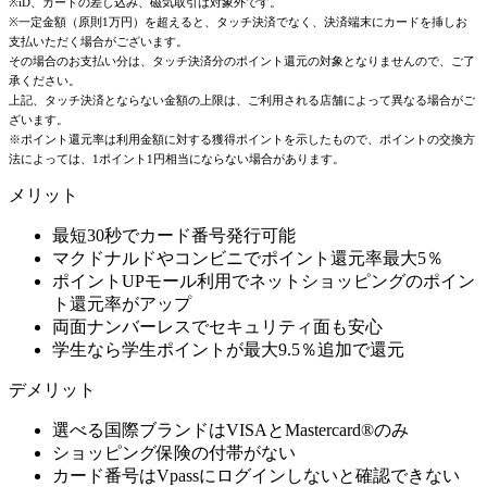
※iD、カードの差し込み、磁気取引は対象外です。
※一定金額（原則1万円）を超えると、タッチ決済でなく、決済端末にカードを挿しお
支払いただく場合がございます。
その場合のお支払い分は、タッチ決済分のポイント還元の対象となりませんので、ご了
承ください。
上記、タッチ決済とならない金額の上限は、ご利用される店舗によって異なる場合がご
ざいます。
※ポイント還元率は利用金額に対する獲得ポイントを示したもので、ポイントの交換方
法によっては、1ポイント1円相当にならない場合があります。
メリット
最短30秒でカード番号発行可能
マクドナルドやコンビニでポイント還元率最大5％
ポイントUPモール利用でネットショッピングのポイン
ト還元率がアップ
両面ナンバーレスでセキュリティ面も安心
学生なら学生ポイントが最大9.5％追加で還元
デメリット
選べる国際ブランドはVISAとMastercard®︎のみ
ショッピング保険の付帯がない
カード番号はVpassにログインしないと確認できない