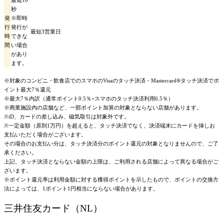
最短10
秒
発
※即時
行
発行が
最短3営業日
時
できな
間
い場合
があり
ます。
※対象のコンビニ・飲食店でのスマホのVisaのタッチ決済・Mastercard®タッチ決済でポ
イント最大7％還元
※最大7％内訳（通常ポイント0.5％+スマホのタッチ決済利用6.5％）
※商業施設内の店舗など、一部ポイント加算の対象とならない店舗があります。
※iD、カードの差し込み、磁気取引は対象外です。
※一定金額（原則1万円）を超えると、タッチ決済でなく、決済端末にカードを挿しお
支払いただく場合がございます。
その場合のお支払い分は、タッチ決済分のポイント還元の対象となりませんので、ご了
承ください。
上記、タッチ決済とならない金額の上限は、ご利用される店舗によって異なる場合がご
ざいます。
※ポイント還元率は利用金額に対する獲得ポイントを示したもので、ポイントの交換方
法によっては、1ポイント1円相当にならない場合があります。
三井住友カード（NL）