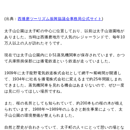
(出典：
西播磨ツーリズム振興協議会事務局公式サイト
)
太子山公園は太子町の中心に位置しており、以前は太子山遊園地が
ありました。当時は西播磨地方で人気のレジャーランドで、毎年10
万人以上の人が訪れたそうです。
現在では太子山公園内にＤ51蒸気機関車が保存されています。かつ
て兵庫県揖保郡には播電鉄道という鉄道が走っていました。
1909年に太子龍野電気鉄道株式会社として網干〜觜崎間が開通し
て、1934年に社名を播電株式会社に変えるまで約25年間親しまれ
てきました。蒸気機関車を見れる機会はあまりないので、ぜひ一度
は見に行ってほしい場所ですね。
また、桜の名所としても知られていて、約200本もの桜の木が植え
られています。1988年〜1989年のふるさと創生事業によって、太
子山公園の環境整備が整えられました。
自然と歴史が合わさっていて、太子町の人々にとって憩いの場とな