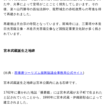
た中、火事によって堂塔がことごとく焼失してしまいます。その
後、楽々山円勝寺の昌仙法師や、龍野城主の赤松政秀らの寄進を得
て再建されました。
再建後は天台宗の寺院となっています。
斑鳩寺には、三重塔や木造
日光菩薩立像・木造月光菩薩立像など国指定重要文化財が多く残さ
れています。
宮本武蔵誕生之地碑
(出典：
西播磨ツーリズム振興協議会事務局公式サイト
)
宮本武蔵誕生之地碑は宮本公園内にある石碑です。
1762年に書かれた地誌「播磨鑑」には宮本武蔵が太子町で生まれた
と記されていたことから、1990年に宮本武蔵・伊織顕彰会によって
建立されました。