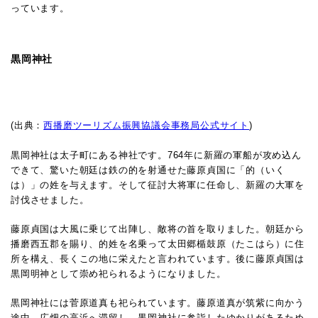
っています。
黒岡神社
(出典：
西播磨ツーリズム振興協議会事務局公式サイト
)
黒岡神社は太子町にある神社です。
764年に新羅の軍船が攻め込ん
できて、驚いた朝廷は鉄の的を射通せた藤原貞国に「的（いく
は）」の姓を与えます。そして征討大将軍に任命し、新羅の大軍を
討伐させました。
藤原貞国は大風に乗じて出陣し、敵将の首を取りました。朝廷から
播磨西五郡を賜り、的姓を名乗って太田郷楯鼓原（たこはら）に住
所を構え、長くこの地に栄えたと言われています。後に藤原貞国は
黒岡明神として崇め祀られるようになりました。
黒岡神社には菅原道真も祀られています。藤原道真が筑紫に向かう
途中、広畑の高浜へ滞留し、黒岡神社に参詣したゆかりがあるため