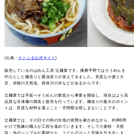
(出典：
さとふる公式サイト
)
販売しているのはめん工房 辻麺業です。
播磨平野ではそうめんを
中心とした麺造りと醤油造りが栄えてきました。良質な小麦と大
豆、赤穂の天然塩、揖保川の水などがあるからです。
辻麺業では手延べそうめんの製造から事業を開始し、現在はより高
品質な冷凍麺の製造と販売を行っています。
麺造りの最大のポイン
トは、良質な材料を選ぶこと・手間暇を惜しまないことです。
辻麺業では、その日その時の生地の状態を確かめながら、約8時間
かけて熟練の職人が工程を進めていきます。そして小麦粉・天然
塩・水のシンプルな素材から、うどんのコシと旨味を引き出しま