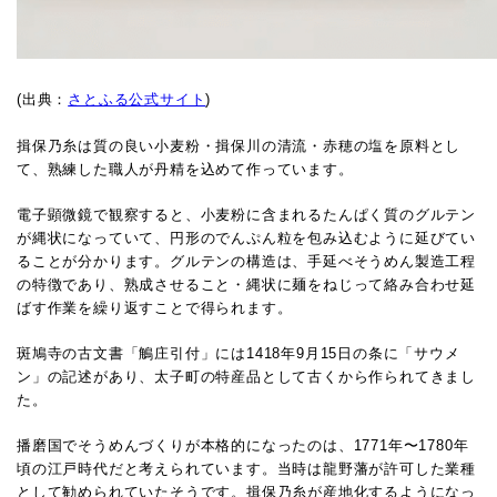
(出典：
さとふる公式サイト
)
揖保乃糸は質の良い小麦粉・揖保川の清流・赤穂の塩を原料とし
て、熟練した職人が丹精を込めて作っています。
電子顕微鏡で観察すると、小麦粉に含まれるたんぱく質のグルテン
が縄状になっていて、円形のでんぷん粒を包み込むように延びてい
ることが分かります。グルテンの構造は、手延べそうめん製造工程
の特徴であり、熟成させること・縄状に麺をねじって絡み合わせ延
ばす作業を繰り返すことで得られます。
斑鳩寺の古文書「鵤庄引付」には1418年9月15日の条に「サウメ
ン」の記述があり、太子町の特産品として古くから作られてきまし
た。
播磨国でそうめんづくりが本格的になったのは、1771年〜1780年
頃の江戸時代だと考えられています。当時は龍野藩が許可した業種
として勧められていたそうです。揖保乃糸が産地化するようになっ