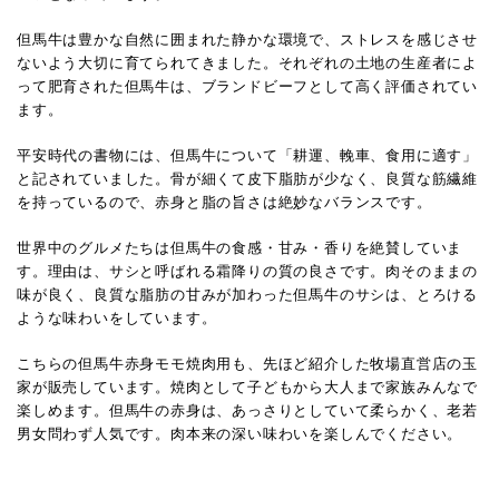
但馬牛は豊かな自然に囲まれた静かな環境で、ストレスを感じさせ
ないよう大切に育てられてきました。それぞれの土地の生産者によ
って肥育された但馬牛は、ブランドビーフとして高く評価されてい
ます。
平安時代の書物には、但馬牛について「耕運、輓車、食用に適す」
と記されていました。骨が細くて皮下脂肪が少なく、良質な筋繊維
を持っているので、赤身と脂の旨さは絶妙なバランスです。
世界中のグルメたちは但馬牛の食感・甘み・香りを絶賛していま
す。理由は、サシと呼ばれる霜降りの質の良さです。肉そのままの
味が良く、良質な脂肪の甘みが加わった但馬牛のサシは、とろける
ような味わいをしています。
こちらの但馬牛赤身モモ焼肉用も、先ほど紹介した牧場直営店の玉
家が販売しています。焼肉として子どもから大人まで家族みんなで
楽しめます。但馬牛の赤身は、あっさりとしていて柔らかく、老若
男女問わず人気です。肉本来の深い味わいを楽しんでください。