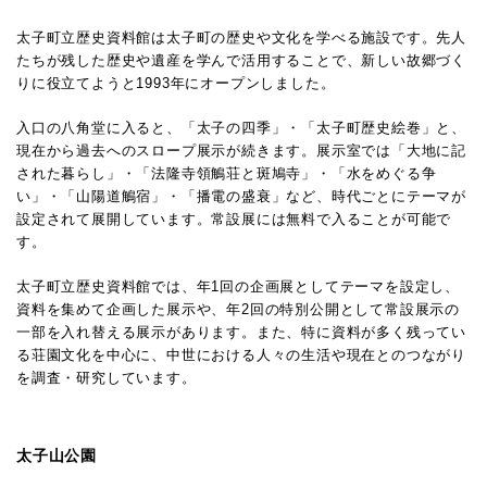
太子町立歴史資料館は太子町の歴史や文化を学べる施設です。先人
たちが残した歴史や遺産を学んで活用することで、新しい故郷づく
りに役立てようと1993年にオープンしました。
入口の八角堂に入ると、「太子の四季」・「太子町歴史絵巻」と、
現在から過去へのスロープ展示が続きます。展示室では「大地に記
された暮らし」・「法隆寺領鵤荘と斑鳩寺」・「水をめぐる争
い」・「山陽道鵤宿」・「播電の盛衰」など、時代ごとにテーマが
設定されて展開しています。常設展には無料で入ることが可能で
す。
太子町立歴史資料館では、年1回の企画展としてテーマを設定し、
資料を集めて企画した展示や、年2回の特別公開として常設展示の
一部を入れ替える展示があります。また、特に資料が多く残ってい
る荘園文化を中心に、中世における人々の生活や現在とのつながり
を調査・研究しています。
太子山公園