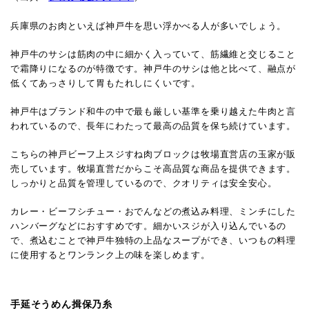
兵庫県のお肉といえば神戸牛を思い浮かべる人が多いでしょう。
神戸牛のサシは筋肉の中に細かく入っていて、筋繊維と交じること
で霜降りになるのが特徴です。神戸牛のサシは他と比べて、融点が
低くてあっさりして胃もたれしにくいです。
神戸牛はブランド和牛の中で最も厳しい基準を乗り越えた牛肉と言
われているので、長年にわたって最高の品質を保ち続けています。
こちらの神戸ビーフ上スジすね肉ブロックは牧場直営店の玉家が販
売しています。牧場直営だからこそ高品質な商品を提供できます。
しっかりと品質を管理しているので、クオリティは安全安心。
カレー・ビーフシチュー・おでんなどの煮込み料理、ミンチにした
ハンバーグなどにおすすめです。細かいスジが入り込んでいるの
で、煮込むことで神戸牛独特の上品なスープができ、いつもの料理
に使用するとワンランク上の味を楽しめます。
手延そうめん揖保乃糸