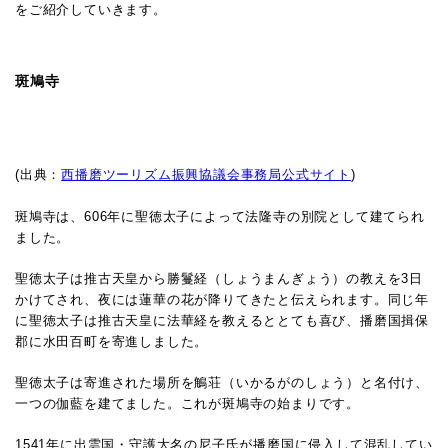
をご紹介していきます。
斑鳩寺
(出典：
西播磨ツーリズム振興協議会事務局公式サイト
)
斑鳩寺は、606年に聖徳太子によって法隆寺の別院として建てられ
ました。
聖徳太子は推古天皇から勝鬘経（しょうまんぎょう）の教えを3日
かけてされ、夜には蓮華の花が降りてきたと伝えられます。同じ年
に聖徳太子は推古天皇に法華経を教えるととても喜び、播磨国揖保
郡に水田百町を寄進しました。
聖徳太子は寄進された場所を鵤荘（いかるがのしょう）と名付け、
一つの伽藍を建てました。これが斑鳩寺の始まりです。
1541年に出雲国・守護大名の尼子氏が播磨国に侵入して混乱してい