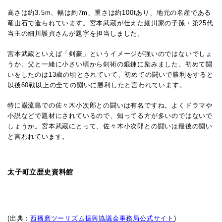
高さは約3.5m、幅は約7m、重さは約100tあり、地元の名産である
竜山石で造られています。宮本武蔵が仕えた細川家の子孫・第25代
当主の細川護貞さんが題字を担当しました。
宮本武蔵といえば「剣豪」というイメージが強いのではないでしょ
うか。
父と一緒に小さい頃から剣術の鍛錬に励みました。初めて闘
いをしたのは13歳の頃とされていて、初めての闘いで勝利をすると
以後60戦以上の全ての闘いに勝利したと言われています。
特に巌流島での佐々木小次郎との闘いは有名ですね。よくドラマや
小説などで題材にされているので、知ってる方が多いのではないで
しょうか。宮本武蔵にとって、佐々木小次郎との闘いは最後の闘い
と言われています。
太子町立歴史資料館
(出典：
西播磨ツーリズム振興協議会事務局公式サイト
)